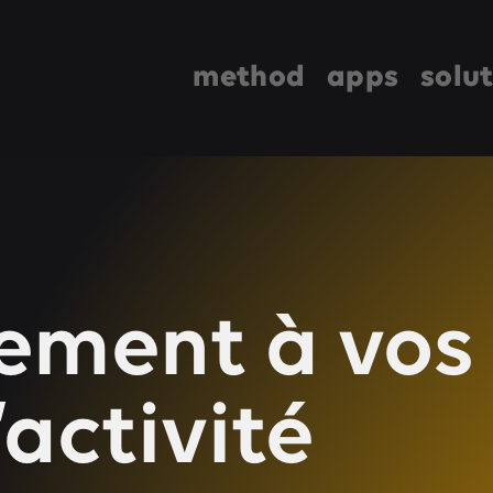
method
apps
solu
ment à vos
activité